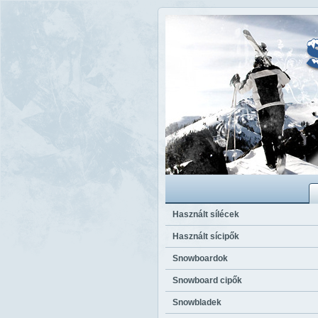
sílécek a legolcsóbban - olcsó sílécek - olcsó sífelszerelés
Használt sílécek
Használt sícipők
Snowboardok
Snowboard cipők
Snowbladek