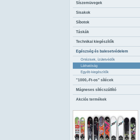
Síszemüvegek
Sisakok
Síbotok
Táskák
Technikai kiegészítők
Egészség és balesetvédelem
Ortézisek, ízületvédők
Láthatóság
Egyéb kiegészítők
"1000,-Ft-os" sílécek
Mágneses sílécszállító
Akciós termékek