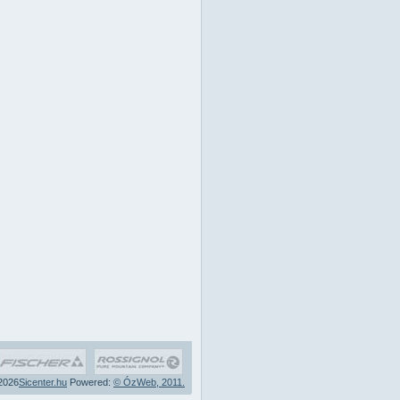
2026
Sicenter.hu
Powered:
© ÓzWeb, 2011.