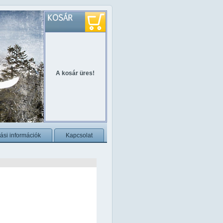
A kosár üres!
ási információk
Kapcsolat