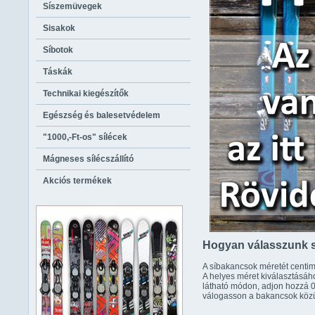
Síszemüvegek
Sisakok
Síbotok
Táskák
Technikai kiegészítők
Egészség és balesetvédelem
"1000,-Ft-os" sílécek
Mágneses sílécszállító
Akciós termékek
Hogyan válasszunk 
A síbakancsok méretét centi
A helyes méret kiválasztásáho
látható módon, adjon hozzá 0
válogasson a bakancsok közü