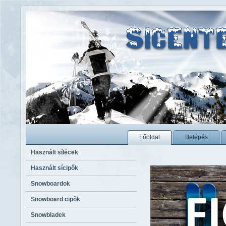
sílécek a legolcsóbban - olcsó sílécek - olcsó sífelszerelés
Főoldal
Belépés
Használt sílécek
Használt sícipők
Snowboardok
Snowboard cipők
Snowbladek