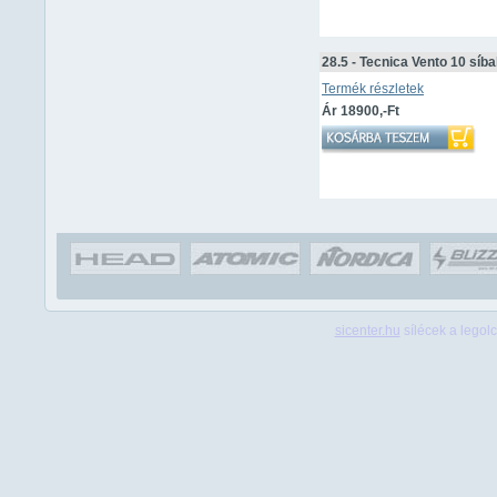
28.5 - Tecnica Vento 10 síb
Termék részletek
Ár 18900,-Ft
sicenter.hu
sílécek a legolc